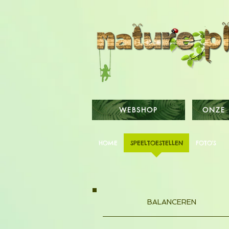
WEBSHOP
ONZE 
HOME
SPEELTOESTELLEN
FOTO'S
BALANCEREN