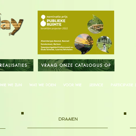
REALISATIES
VRAAG ONZE CATALOGUS OP
WIE WE ZIJN
WAT WE DOEN
VOOR WIE
SERVICE
PARTICIPATIE 
DRAAIEN