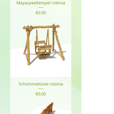
Mayaspeeltempel robinia
Price
€0.00
Schommelstoel robinia
Price
€0.00