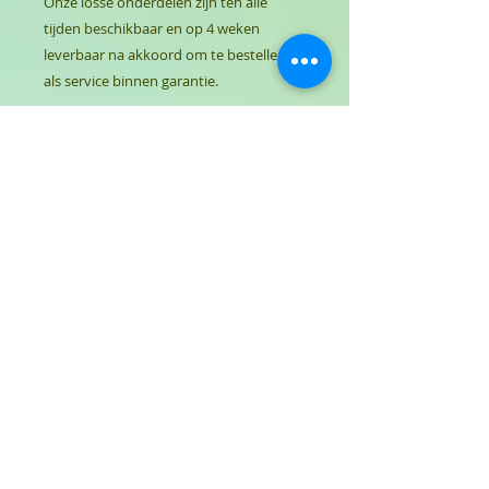
Onze losse onderdelen zijn ten alle
tijden beschikbaar en op 4 weken
leverbaar na akkoord om te bestellen of
als service binnen garantie.
Werken
Onze firma kan ook uw groen- en
toestellenonderhoud voorzien.
Hiervoor kan u steeds vrijblijvend prijs
opvragen. Jaarcontracten hebben
interessante voordelen en
mogelijkheden in flexibel optreden naar
controles en het bijhouden van
logboeken.