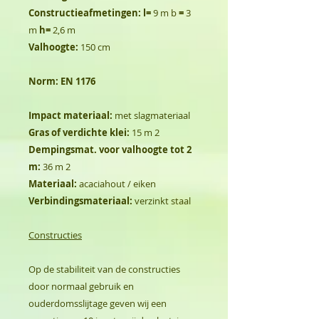
Constructieafmetingen: l=
9 m b
=
3
m
h=
2,6 m
Valhoogte:
150 cm
Norm:
EN 1176
Impact materiaal:
met slagmateriaal
Gras of verdichte klei:
15 m 2
Dempingsmat. voor valhoogte tot 2
m:
36 m 2
Materiaal:
acaciahout / eiken
Verbindingsmateriaal:
verzinkt staal
Constructies
Op de stabiliteit van de constructies
door normaal gebruik en
ouderdomsslijtage geven wij een