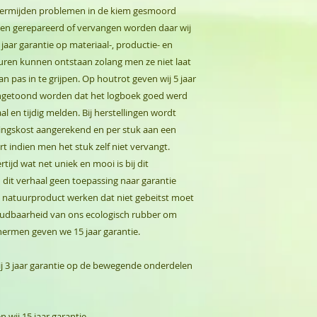
 vermijden problemen in de kiem gesmoord
jden gerepareerd of vervangen worden daar wij
aar garantie op materiaal-, productie- en
en kunnen ontstaan zolang men ze niet laat
 pas in te grijpen. Op houtrot geven wij 5 jaar
angetoond worden dat het logboek goed werd
l en tijdig melden. Bij herstellingen wordt
llingskost aangerekend en per stuk aan een
 indien men het stuk zelf niet vervangt.
rtijd wat net uniek en mooi is bij dit
 dit verhaal geen toepassing naar garantie
natuurproduct werken dat niet gebeitst moet
oudbaarheid van ons ecologisch rubber om
hermen geven we 15 jaar garantie.
j 3 jaar garantie op de bewegende onderdelen
 wij 15 jaar garantie.