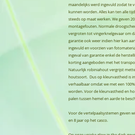
maandelijks werd ingevuld zodat te
kunnen worden. Alles kan ten alle ti
steeds op maat werken. We geven 20 j
montagefouten. Normale droogscheur
vergroten tot vingerknelgevaar om dan
garantie ook weer indien hier kan a
ingevuld en voorzien van fotomateriaa
ingeval van garantie enkel de herste
korting aangeboden met het transport
Natuurlijk robiniahout vergrijst mette
houtsoort. Dus op kleurvastheid is in
verhaalbaar omdat we met een 100% 
worden. Voor de kleurvastheid en h
palen tussen hemel en aarde te besc
Voor de vertelpaalsystemen geven wi
en 8 jaar op het casco.
Op onze unieke glow in the dark geven