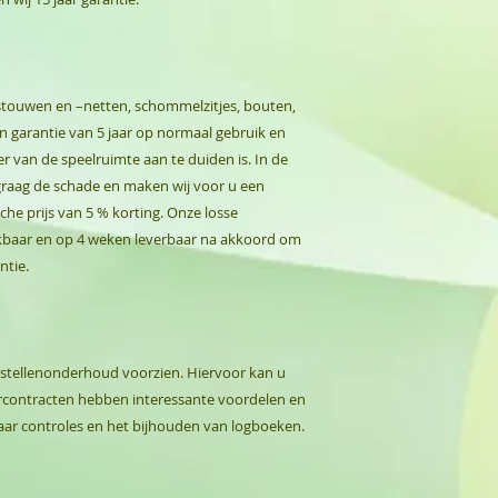
stouwen en –netten, schommelzitjes, bouten,
n garantie van 5 jaar op normaal gebruik en
r van de speelruimte aan te duiden is. In de
graag de schade en maken wij voor u een
he prijs van 5 % korting. Onze losse
hikbaar en op 4 weken leverbaar na akkoord om
ntie.
stellenonderhoud voorzien. Hiervoor kan u
Jaarcontracten hebben interessante voordelen en
aar controles en het bijhouden van logboeken.