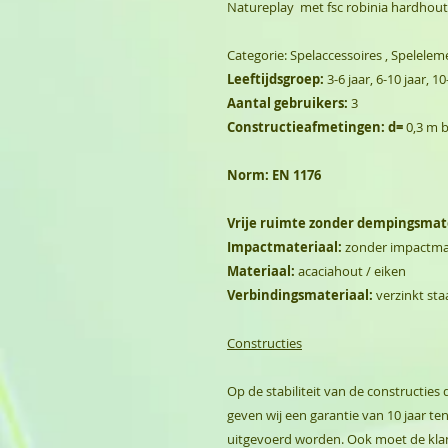
Natureplay met fsc robinia hardhout
Categorie: Spelaccessoires , Spelele
Leeftijdsgroep:
3-6 jaar, 6-10 jaar, 10
Aantal gebruikers:
3
Constructieafmetingen: d=
0,3 m 
Norm:
EN 1176
Vrije ruimte zonder dempingsmate
Impactmateriaal:
zonder impactmat
Materiaal:
acaciahout / eiken
Verbindingsmateriaal:
verzinkt sta
Constructies
Op de stabiliteit van de constructie
geven wij een garantie van 10 jaar tenz
uitgevoerd worden. Ook moet de kla