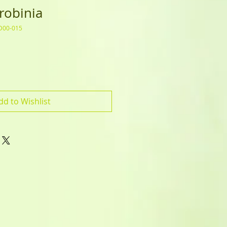
robinia
D00-015
dd to Wishlist