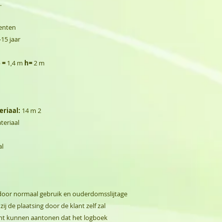
.
menten
-15 jaar
b
=
1,4 m
h=
2 m
riaal:
14 m 2
eriaal
al
s door normaal gebruik en ouderdomsslijtage
ij de plaatsing door de klant zelf zal
nt kunnen aantonen dat het logboek