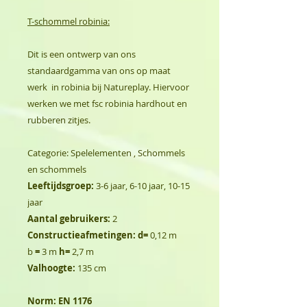
T-schommel robinia:
Dit is een ontwerp van ons
standaardgamma van ons op maat
werk in robinia bij Natureplay. Hiervoor
werken we met fsc robinia hardhout en
rubberen zitjes.
Categorie: Spelelementen , Schommels
en schommels
Leeftijdsgroep:
3-6 jaar, 6-10 jaar, 10-15
jaar
Aantal gebruikers:
2
Constructieafmetingen: d=
0,12 m
b
=
3 m
h=
2,7 m
Valhoogte:
135 cm
Norm:
EN 1176