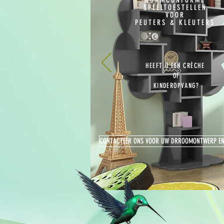
NORMCONFORME
SPEELTOESTELLEN
VOOR
PEUTERS & KLEUTERS
HEEFT U EEN
CRÈCHE
OF
KINDEROPVANG?
CONTACTEER ONS VOOR UW DRROOMONTWERP EN 