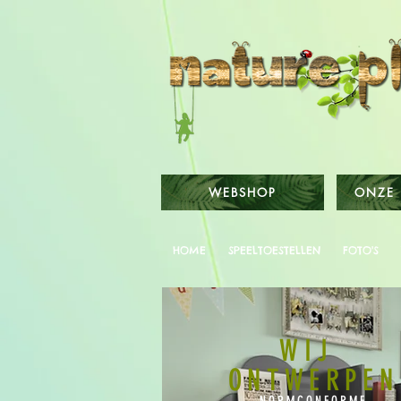
WEBSHOP
ONZE 
HOME
SPEELTOESTELLEN
FOTO'S
WIJ
ONTWERPEN