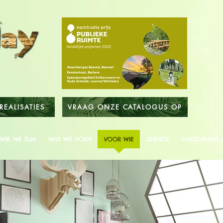
REALISATIES
VRAAG ONZE CATALOGUS OP
WIE WE ZIJN
WAT WE DOEN
VOOR WIE
SERVICE
PARTICIPATIE 