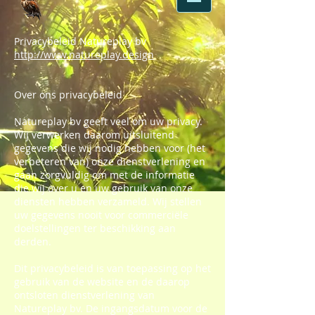
Privacybeleid Natureplay bv
http://www.natureplay.design
Over ons privacybeleid
Natureplay bv geeft veel om uw privacy.
Wij verwerken daarom uitsluitend
gegevens die wij nodig hebben voor (het
verbeteren van) onze dienstverlening en
gaan zorgvuldig om met de informatie
die wij over u en uw gebruik van onze
diensten hebben verzameld. Wij stellen
uw gegevens nooit voor commerciële
doelstellingen ter beschikking aan
derden.
Dit privacybeleid is van toepassing op het
gebruik van de website en de daarop
ontsloten dienstverlening van
Natureplay bv. De ingangsdatum voor de