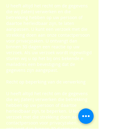
U heeft altijd het recht om de gegevens
die wij (laten) verwerken en die
betrekking hebben op uw persoon of
daartoe herleidbaar zijn, te laten
aanpassen. U kunt een verzoek met die
strekking doen aan onze contactpersoon
voor privacyzaken. U ontvangt dan
binnen 30 dagen een reactie op uw
verzoek. Als uw verzoek wordt ingewilligd
sturen wij u op het bij ons bekende e-
mailadres een bevestiging dat de
gegevens zijn aangepast.
Recht op beperking van de verwerking
U heeft altijd het recht om de gegevens
die wij (laten) verwerken die betrekking
hebben op uw persoon of daartoe
herleidbaar zijn, te beperken. U kunt een
verzoek met die strekking doen aan onze
contactpersoon voor privacyzaken. U
ontvangt dan binnen 30 dagen een
reactie op uw verzoek. Als uw verzoek