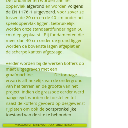
De fundamenten worden aan het
oppervlak
afgerond
en worden
volgens
de EN 1176-1 uitgevoerd
, voor zover ze
tussen de 20 cm en de 40 cm onder het
speeloppervlak liggen. Gebruikelijk
worden onze standaardfunderingen 60
cm diep geplaatst. Bij fundamenten die
meer dan 40 cm onder de grond liggen
worden de bovenste lagen afgeplat en
de scherpe kanten afgezaagd.
Verder worden bij de werken koffers op
maat uitgegraven met een
graafmachine. De tonnage
ervan is afhankelijk van de ondergrond
van het terrein en de grootte van het
project. Indien de graszode eerder werd
aangelegd, worden de toestellen tot
naast de koffers gevoerd op desgewenst
rijplaten om ook de
oorspronkelijke
toestand van de site te behouden.
VRAAG UW OFFERTE VOOR PLAATSING HIER AAN