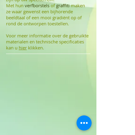
Met hun
verfborstels
of
graffiti
maken
ze waar gewenst een bijhorende
beeldtaal of een mooi gradiënt op of
rond de ontworpen toestellen.
Voor meer informatie over de gebruikte
materialen en technische specificaties
kan u
hier
klikken.