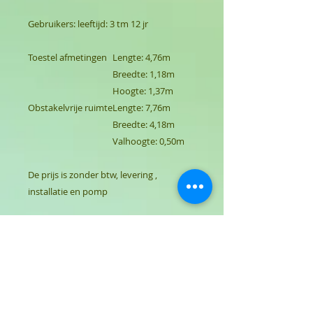
Gebruikers: leeftijd: 3 tm 12 jr
Toestel afmetingen
Lengte: 4,76m
Breedte: 1,18m
Hoogte: 1,37m
Obstakelvrije ruimte
Lengte: 7,76m
Breedte: 4,18m
Valhoogte: 0,50m
De prijs is zonder btw, levering ,
installatie en pomp