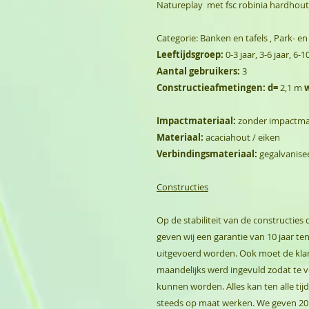
Natureplay met fsc robinia hardhou
Categorie: Banken en tafels , Park- en
Leeftijdsgroep:
0-3 jaar, 3-6 jaar, 6-1
Aantal gebruikers:
3
Constructieafmetingen: d=
2,1 m
Impactmateriaal:
zonder impactmat
Materiaal:
acaciahout / eiken
Verbindingsmateriaal:
gegalvanisee
Constructies
Op de stabiliteit van de constructie
geven wij een garantie van 10 jaar tenz
uitgevoerd worden. Ook moet de kla
maandelijks werd ingevuld zodat te
kunnen worden. Alles kan ten alle ti
steeds op maat werken. We geven 20 j