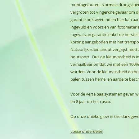
montagefouten. Normale droogscheur
vergroten tot vingerknelgevaar om dan
garantie ook weer indien hier kan a
ingevuld en voorzien van fotomateriaa
ingeval van garantie enkel de herste
korting aangeboden met het transport
Natuurlijk robiniahout vergrijst mette
houtsoort. Dus op kleurvastheid is in
verhaalbaar omdat we met een 100% 
worden. Voor de kleurvastheid en h
palen tussen hemel en aarde te besc
Voor de vertelpaalsystemen geven wi
en 8 jaar op het casco.
Op onze unieke glow in the dark geven
Losse onderdelen