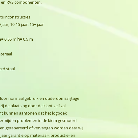
t en RVS componenten.
 tuinconstructies
0 jaar, 10-15 jaar, 15+ jaar
w=
0,55 m
h=
0,9 m
eriaal
rd staal
s door normaal gebruik en ouderdomsslijtage
ij de plaatsing door de klant zelf zal
nt kunnen aantonen dat het logboek
 vermijden problemen in de kiem gesmoord
jden gerepareerd of vervangen worden daar wij
aar garantie op materiaal-, productie- en