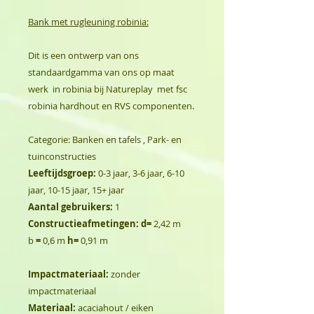
Bank met rugleuning robinia:
Dit is een ontwerp van ons
standaardgamma van ons op maat
werk in robinia bij Natureplay met fsc
robinia hardhout en RVS componenten.
Categorie: Banken en tafels , Park- en
tuinconstructies
Leeftijdsgroep:
0-3 jaar, 3-6 jaar, 6-10
jaar, 10-15 jaar, 15+ jaar
Aantal gebruikers:
1
Constructieafmetingen: d=
2,42 m
b
=
0,6 m
h=
0,91 m
Impactmateriaal:
zonder
impactmateriaal
Materiaal:
acaciahout / eiken