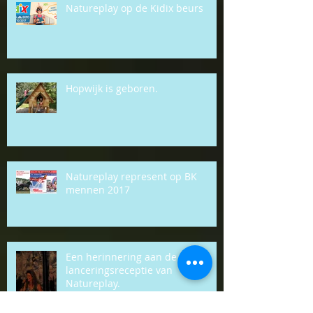
Natureplay op de Kidix beurs
Hopwijk is geboren.
Natureplay represent op BK
mennen 2017
Een herinnering aan de
lanceringsreceptie van
Natureplay.