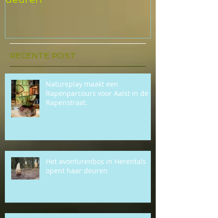
Herentals opent haar
beurs
deuren
RECENTE POST
Natureplay maakt een
Rapenparcours voor Aalst in de
Rapenstraat.
Het avonturenbos in Herentals
opent haar deuren