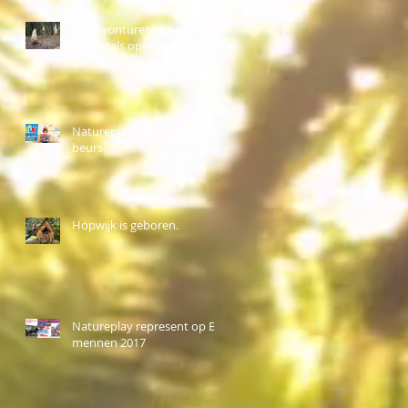
Het avonturenbos in
Herentals opent haar
deuren
Natureplay op de Kidix
beurs
Hopwijk is geboren.
Natureplay represent op BK
mennen 2017