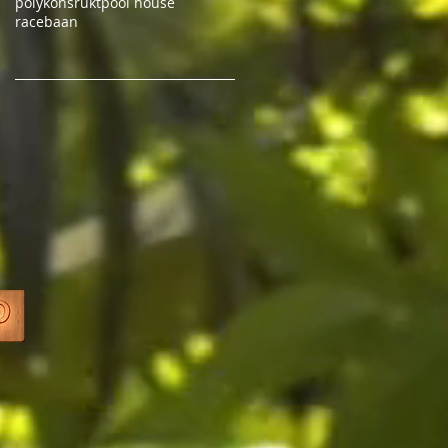
polykonsrukt
pool house
racebaan