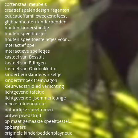
cortenstaal meubels
creatief spelen
design regenton
educatief
familieweekend
feest
glijbaan
houten kinderbedden
houten kinderstoeltje
houten speelhuisjes
houten speeltoestelletjes voor binnen
interactief spel
interactieve spelletjes
kasteel van Bossuit
kasteel van Edingen
kasteel van Ooidonk
kidix
kinderbeurs
kinderwinkeltje
kinderzithoek treinwagon
kleurwedstrijd
led verlichting
lichtgevend tafeltje
lichtgevende ijsemmer
lounge
mooie tuinen
natuur
natuurlijke speeltuinen
ontwerpwedstrijd
op maat gemaakte speeltoestellen
opbergers
originele kinderbedden
playnetic