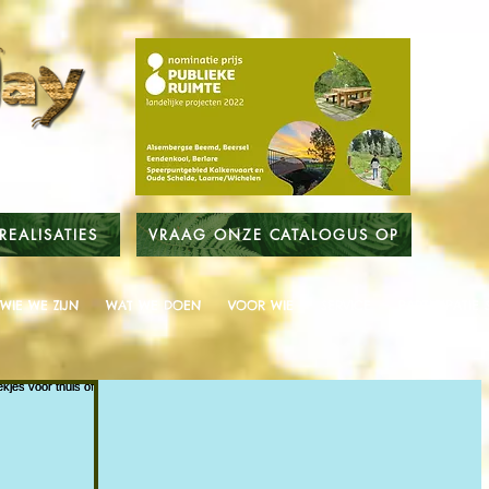
REALISATIES
VRAAG ONZE CATALOGUS OP
WIE WE ZIJN
WAT WE DOEN
VOOR WIE
SERVICE
PARTICIPATIE 