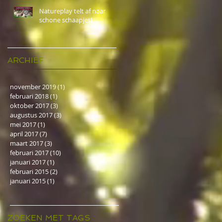
Natureplay telt af naar
schone schaapjes!
ARCHIEF
november 2019
(1)
1 post
februari 2018
(1)
1 post
oktober 2017
(3)
3 posts
augustus 2017
(3)
3 posts
mei 2017
(1)
1 post
april 2017
(7)
7 posts
maart 2017
(3)
3 posts
februari 2017
(10)
10 posts
januari 2017
(1)
1 post
februari 2015
(2)
2 posts
januari 2015
(1)
1 post
ZOEKEN MET TAGS