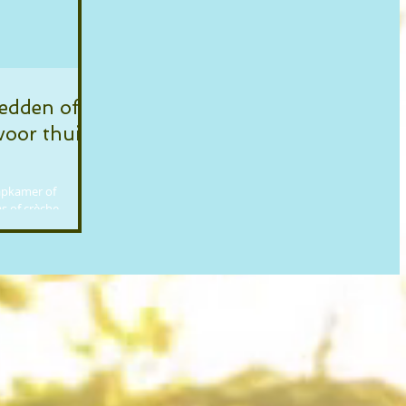
edden of
voor thuis
apkamer of
as of crèche
el...