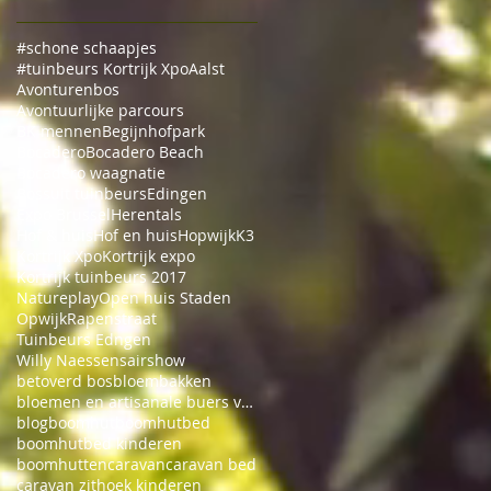
#schone schaapjes
#tuinbeurs Kortrijk Xpo
Aalst
Avonturenbos
Avontuurlijke parcours
BK mennen
Begijnhofpark
Bocadero
Bocadero Beach
Bocadero waagnatie
Bossuit tuinbeurs
Edingen
Expo Brussel
Herentals
Hof & huis
Hof en huis
Hopwijk
K3
Kortrijk Xpo
Kortrijk expo
Kortrijk tuinbeurs 2017
Natureplay
Open huis Staden
Opwijk
Rapenstraat
Tuinbeurs Edngen
Willy Naessens
airshow
betoverd bos
bloembakken
bloemen en artisanale buers van Bossuit
blog
boomhut
boomhutbed
boomhutbed kinderen
boomhutten
caravan
caravan bed
caravan zithoek kinderen