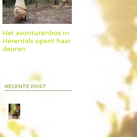
Het avonturenbos in
Natureplay op de
Herentals opent haar
Kidix beurs
deuren
RECENTE POST
Natureplay maakt een
Rapenparcours voor Aalst in
de Rapenstraat.