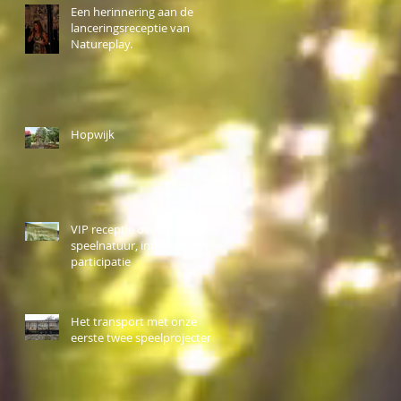
Een herinnering aan de
lanceringsreceptie van
Natureplay.
Hopwijk
VIP receptie over
speelnatuur, integratie en
participatie
Het transport met onze
eerste twee speelprojecten.