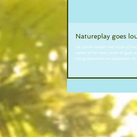
Natureplay goes lo
De zomer nadert met rasse schre
weten is het weer zover en gaat i
terug decoreren en beplanten. Voo