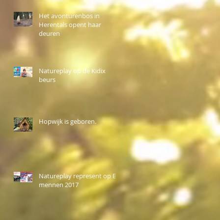
Het avonturenbos in
Herentals opent haar
deuren
Natureplay op de Kidix
beurs
Hopwijk is geboren.
Natureplay represent op BK
mennen 2017