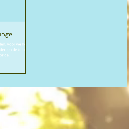
unge!
den. Voor we het
edereen de tuin
r de...