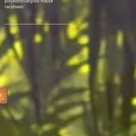
polykonsrukt
pool house
racebaan