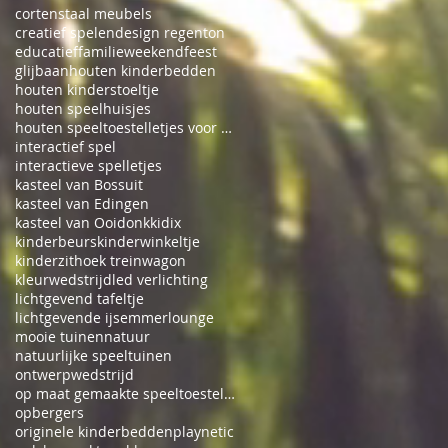
cortenstaal meubels
creatief spelen
design regenton
educatief
familieweekend
feest
glijbaan
houten kinderbedden
houten kinderstoeltje
houten speelhuisjes
houten speeltoestelletjes voor binnen
interactief spel
interactieve spelletjes
kasteel van Bossuit
kasteel van Edingen
kasteel van Ooidonk
kidix
kinderbeurs
kinderwinkeltje
kinderzithoek treinwagon
kleurwedstrijd
led verlichting
lichtgevend tafeltje
lichtgevende ijsemmer
lounge
mooie tuinen
natuur
natuurlijke speeltuinen
ontwerpwedstrijd
op maat gemaakte speeltoestellen
opbergers
originele kinderbedden
playnetic