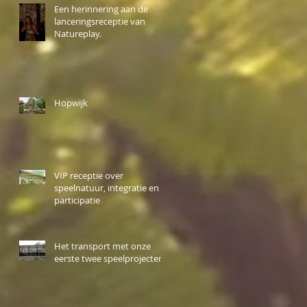
Een herinnering aan de
lanceringsreceptie van
Natureplay.
Hopwijk
VIP receptie over
speelnatuur, integratie en
participatie
Het transport met onze
eerste twee speelprojecten.