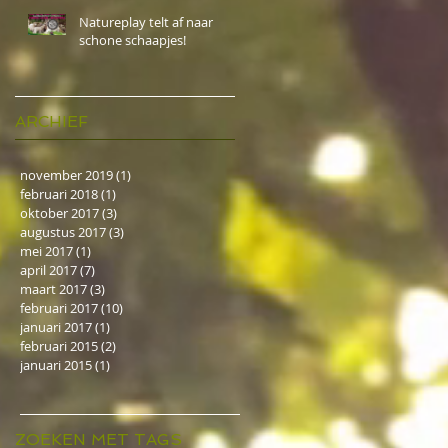
Natureplay telt af naar
schone schaapjes!
ARCHIEF
november 2019
(1)
1 post
februari 2018
(1)
1 post
oktober 2017
(3)
3 posts
augustus 2017
(3)
3 posts
mei 2017
(1)
1 post
april 2017
(7)
7 posts
maart 2017
(3)
3 posts
februari 2017
(10)
10 posts
januari 2017
(1)
1 post
februari 2015
(2)
2 posts
januari 2015
(1)
1 post
ZOEKEN MET TAGS