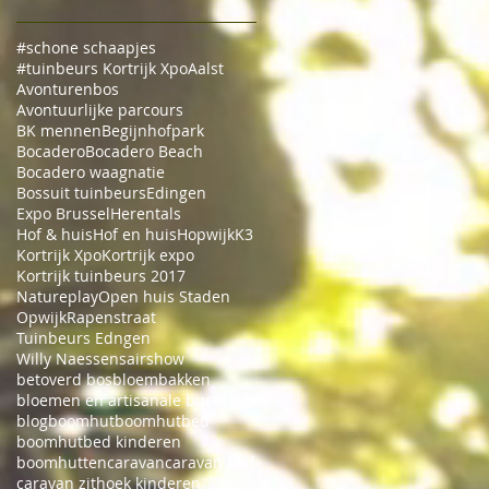
#schone schaapjes
#tuinbeurs Kortrijk Xpo
Aalst
Avonturenbos
Avontuurlijke parcours
BK mennen
Begijnhofpark
Bocadero
Bocadero Beach
Bocadero waagnatie
Bossuit tuinbeurs
Edingen
Expo Brussel
Herentals
Hof & huis
Hof en huis
Hopwijk
K3
Kortrijk Xpo
Kortrijk expo
Kortrijk tuinbeurs 2017
Natureplay
Open huis Staden
Opwijk
Rapenstraat
Tuinbeurs Edngen
Willy Naessens
airshow
betoverd bos
bloembakken
bloemen en artisanale buers van Bossuit
blog
boomhut
boomhutbed
boomhutbed kinderen
boomhutten
caravan
caravan bed
caravan zithoek kinderen