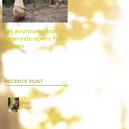
Het avonturenbos in
Natureplay op de
Herentals opent haar
Kidix beurs
deuren
RECENTE POST
Natureplay maakt een
Rapenparcours voor Aalst in
de Rapenstraat.