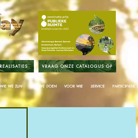
REALISATIES
VRAAG ONZE CATALOGUS OP
WIE WE ZIJN
WAT WE DOEN
VOOR WIE
SERVICE
PARTICIPATIE 